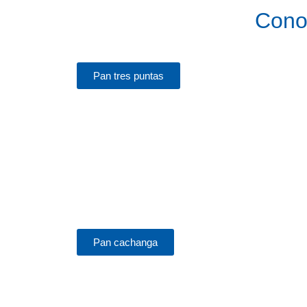
Con
Pan tres puntas
Pan cachanga