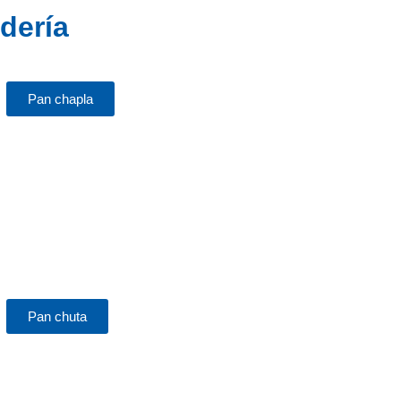
dería
Pan chapla
Pan chuta