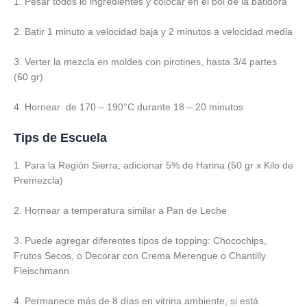
1. Pesar todos lo ingredientes y colocar en el bol de la batidora
2. Batir 1 minuto a velocidad baja y 2 minutos a velocidad media
3. Verter la mezcla en moldes con pirotines, hasta 3/4 partes
(60 gr)
4. Hornear de 170 – 190°C durante 18 – 20 minutos
Tips de Escuela
1. Para la Región Sierra, adicionar 5% de Harina (50 gr x Kilo de
Premezcla)
2. Hornear a temperatura similar a Pan de Leche
3. Puede agregar diferentes tipos de topping: Chocochips,
Frutos Secos, o Decorar con Crema Merengue o Chantilly
Fleischmann
4. Permanece más de 8 días en vitrina ambiente, si está