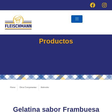
Ir
al
contenido
Productos
Home
Otros Componentes
Antimoho
Gelatina sabor Frambuesa